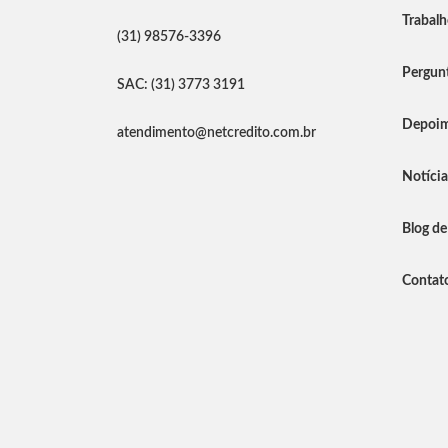
Trabal
(31) 98576-3396
Pergunt
SAC: (31) 3773 3191
Depoim
atendimento@netcredito.com.br
Notíci
Blog de
Contat