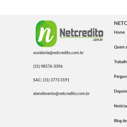
NETC
Home
Quem 
ouvidoria@netcredito.com.br
Trabal
(31) 98576-3396
Pergunt
SAC: (31) 3773 3191
Depoim
atendimento@netcredito.com.br
Notíci
Blog de