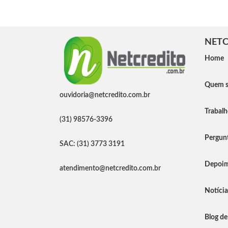
NETC
Home
Quem 
ouvidoria@netcredito.com.br
Trabal
(31) 98576-3396
Pergunt
SAC: (31) 3773 3191
Depoim
atendimento@netcredito.com.br
Notíci
Blog de