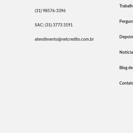
Trabal
(31) 98576-3396
Pergunt
SAC: (31) 3773 3191
Depoim
atendimento@netcredito.com.br
Notíci
Blog de
Contat