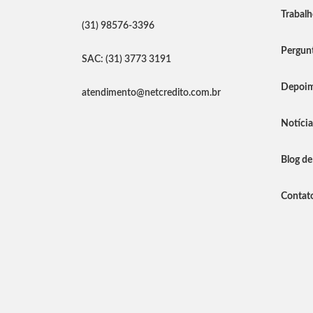
Trabal
(31) 98576-3396
Pergunt
SAC: (31) 3773 3191
Depoim
atendimento@netcredito.com.br
Notíci
Blog de
Contat