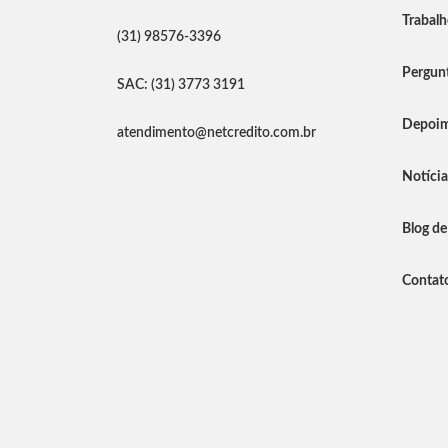
Trabal
(31) 98576-3396
Pergunt
SAC: (31) 3773 3191
Depoim
atendimento@netcredito.com.br
Notíci
Blog de
Contat